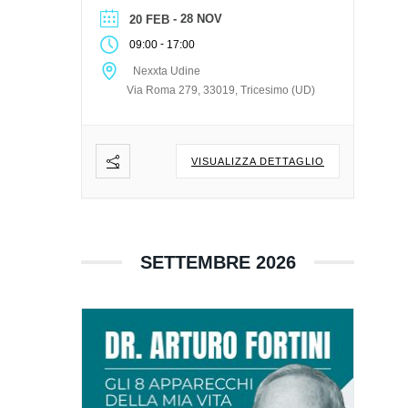
pranzo leggero. ISCRIVITI AL
- 28 NOV
20 FEB
CORSO SEDE | DATA | ORA
-
09:00
17:00
Nexxta Udine – Via Roma 279,
Nexxta Udine
33019, Tricesimo (UD) […]
Via Roma 279, 33019, Tricesimo (UD)
VISUALIZZA DETTAGLIO
SETTEMBRE 2026