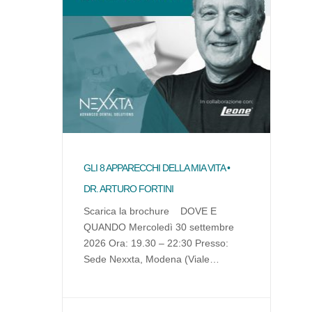
GLI 8 APPARECCHI DELLA MIA VITA •
DR. ARTURO FORTINI
Scarica la brochure DOVE E
QUANDO Mercoledì 30 settembre
2026 Ora: 19.30 – 22:30 Presso:
Sede Nexxta, Modena (Viale
dell’Indipendenza 5, 41122, MO)
ABSTRACT Gli otto apparecchi
della mia vita propone un percorso