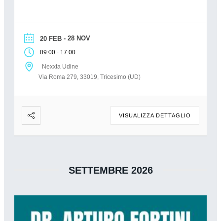
a odontoiatri. Previsti coffee-breaks e pranzo
leggero. ISCRIVITI AL CORSO SEDE | DATA |
ORA Nexxta Udine – Via Roma 279, 33019,
Tricesimo (UD) […]
- 28 NOV
20 FEB
-
09:00
17:00
Nexxta Udine
Via Roma 279, 33019, Tricesimo (UD)
VISUALIZZA DETTAGLIO
SETTEMBRE 2026