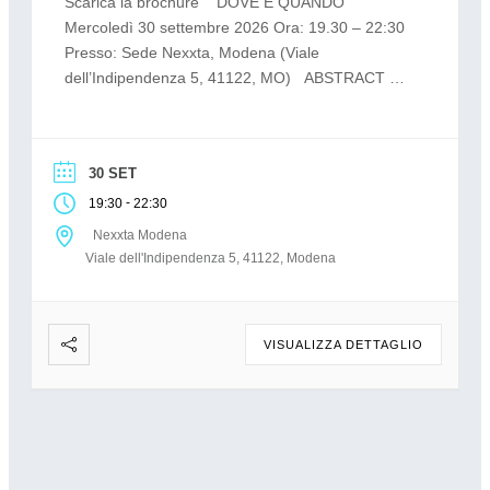
Scarica la brochure DOVE E QUANDO
Mercoledì 30 settembre 2026 Ora: 19.30 – 22:30
Presso: Sede Nexxta, Modena (Viale
dell’Indipendenza 5, 41122, MO) ABSTRACT Gli
otto apparecchi della mia vita propone un
percorso clinico e didattico attraverso i principali
dispositivi utilizzati nell’ortodonzia intercettiva,
30 SET
ortopedico-funzionale e biomeccanica. Gli
apparecchi vengono classificati in base alla […]
-
19:30
22:30
Nexxta Modena
Viale dell'Indipendenza 5, 41122, Modena
VISUALIZZA DETTAGLIO