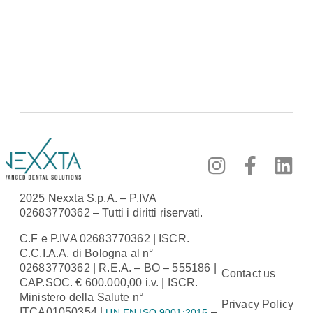
2025 Nexxta S.p.A. – P.IVA
02683770362 – Tutti i diritti riservati.
C.F e P.IVA 02683770362 | ISCR.
C.C.I.A.A. di Bologna al n°
02683770362 | R.E.A. – BO – 555186 |
Contact us
CAP.SOC. € 600.000,00 i.v. | ISCR.
Ministero della Salute n°
Privacy Policy
ITCA01050354 |
–
UN EN ISO 9001:2015